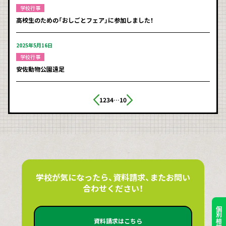
学校行事
高校生のための「おしごとフェア」に参加しました！
2025年5月16日
学校行事
安佐動物公園遠足
投
1
2
3
4
…
10
稿
の
ペ
ー
学校が気になったら、資料請求、またお問い
ジ
合わせください！
送
り
資料請求はこちら