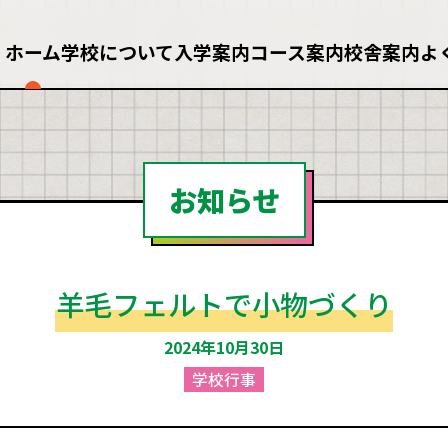
ホーム
学校について
入学案内
コース案内
校舎案内
よ
学・転校・編入希望の方
単位認定コース
保護者の皆様へ
通学コース
教職員の皆様へ
進学コース
お知らせ
羊毛フェルトで小物づくり
2024年10月30日
学校行事